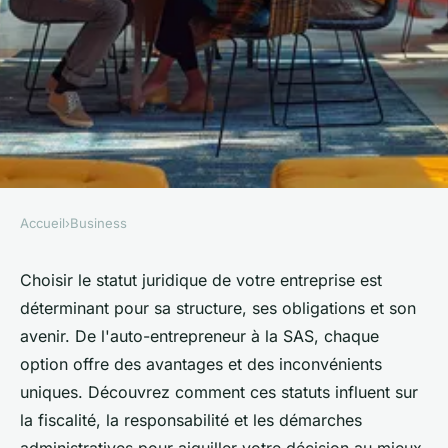
Accueil
›
Business
BUSINESS
Comment choisir le statut
Choisir le statut juridique de votre entreprise est
déterminant pour sa structure, ses obligations et son
juridique de son entreprise ?
avenir. De l'auto-entrepreneur à la SAS, chaque
option offre des avantages et des inconvénients
Sofia
•
9 juillet 2024
•
3 min de lecture
uniques. Découvrez comment ces statuts influent sur
la fiscalité, la responsabilité et les démarches