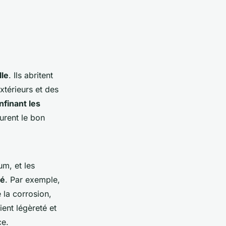
lle
. Ils abritent
xtérieurs et des
nfinant les
surent le bon
um, et les
té
. Par exemple,
 la corrosion,
ent légèreté et
ce.