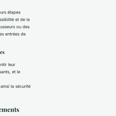
eurs étapes
ibilité et de la
hausseurs ou des
les entrées de
des
tir leur
ants, et le
insi la sécurité
pements