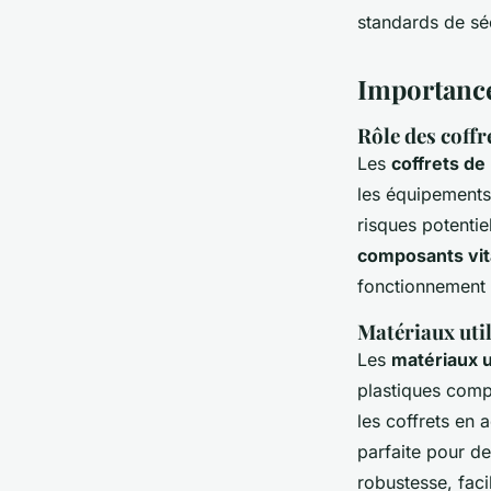
Sofia
•
27 juin 2024
•
3 min de lecture
standards de séc
Importance 
Rôle des coffr
Les
coffrets de
les équipements 
risques potentie
composants vi
fonctionnement
Matériaux util
Les
matériaux u
plastiques comp
les coffrets en 
parfaite pour de
robustesse, facil