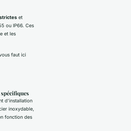
strictes
et
P55 ou IP66. Ces
e et les
vous faut ici
 spécifiques
 d'installation
cier inoxydable,
 en fonction des