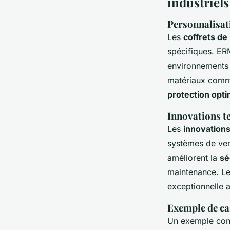
industriels
Personnalisat
Les
coffrets de
spécifiques. ER
environnements i
matériaux comme
protection opti
Innovations t
Les
innovations
systèmes de ver
améliorent la
sé
maintenance. Les
exceptionnelle a
Exemple de cas
Un exemple concr