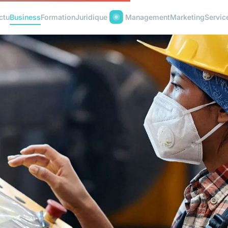
ctu
Business
Formation
Juridique
Management
Marketing
Servic