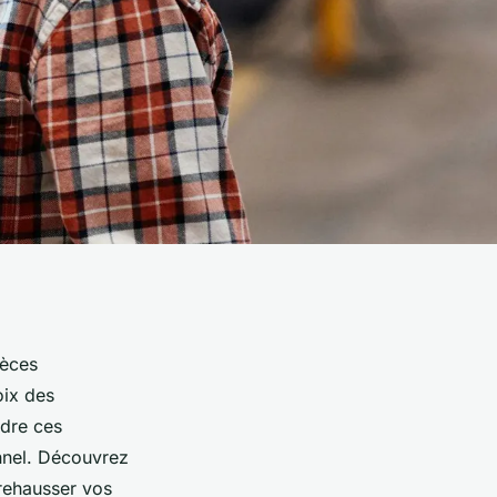
ièces
oix des
ndre ces
nnel. Découvrez
 rehausser vos