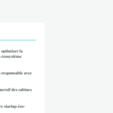
 optimiser la
n écosystème
o-responsable avec
ersif des cabines
re startup éco-