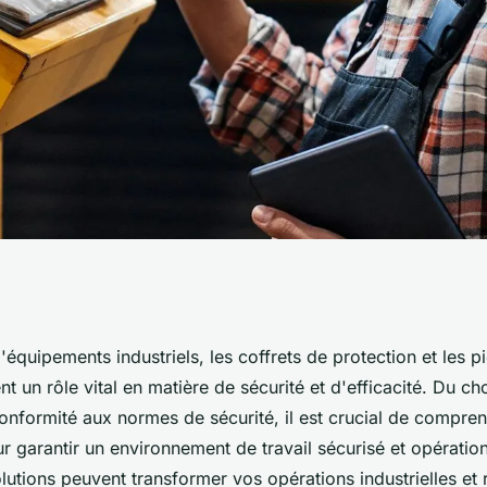
els : coffrets de
d'équipements industriels, les coffrets de protection et les p
ent un rôle vital en matière de sécurité et d'efficacité. Du ch
 essentielles
conformité aux normes de sécurité, il est crucial de compre
 garantir un environnement de travail sécurisé et opératio
utions peuvent transformer vos opérations industrielles et