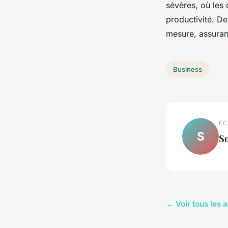
sévères, où les 
productivité. D
mesure, assuran
Business
EC
S
So
← Voir tous les a