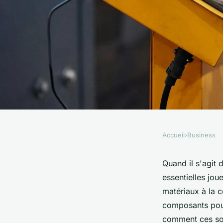
Accueil
›
Business
BUSINESS
Équipements industri
Quand il s'agit 
essentielles jou
protection et pièces
matériaux à la 
composants pour
comment ces sol