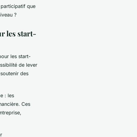
participatif que
niveau ?
 les start-
ur les start-
sibilité de lever
 soutenir des
e : les
inancière. Ces
ntreprise,
r