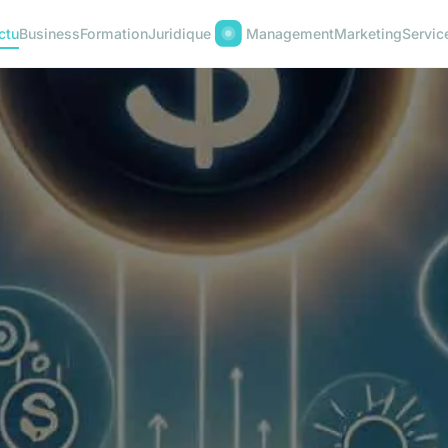
ctu
Business
Formation
Juridique
Management
Marketing
Servic