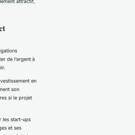
ement attractif,
et
igations
ter de l’argent à
ir.
investissement en
ement son
es si le projet
 les start-ups
ges et ses