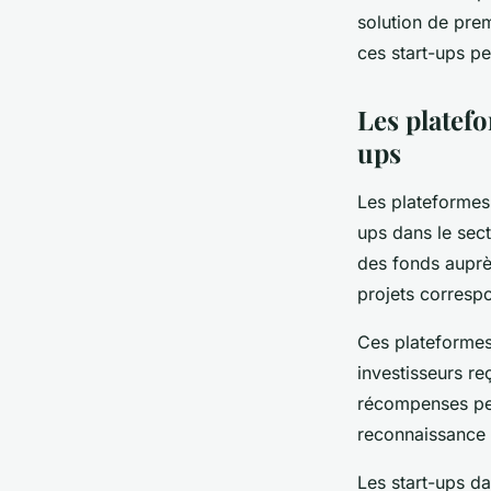
solution de prem
elles envisager pour
ces start-ups pe
croissance ?
Les platef
ups
Sofia
•
10 mars 2024
•
6 min de lecture
Les plateformes
ups dans le sect
des fonds auprès
projets correspo
Ces plateformes 
investisseurs re
récompenses peu
reconnaissance 
Les start-ups da