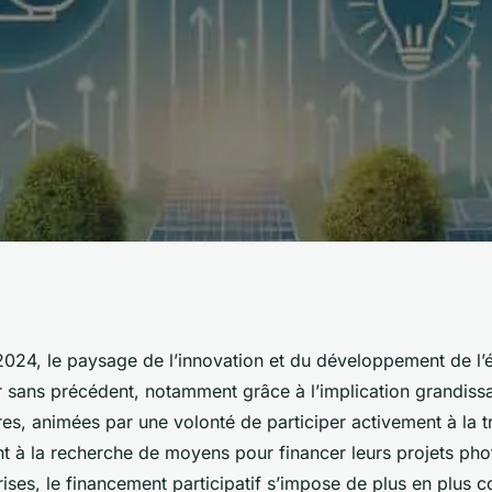
e financement
2024, le paysage de l’innovation et du développement de l’é
r sans précédent, notamment grâce à l’implication grandissa
t-ups dans le
es, animées par une volonté de participer activement à la tr
nt à la recherche de moyens pour financer leurs projets pho
e solaire peuvent-
rises, le financement participatif s’impose de plus en plus