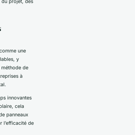
 du projet, des
s
ue comme une
lables, y
une méthode de
reprises à
al.
ups innovantes
laire, cela
s de panneaux
 l’efficacité de