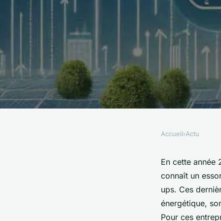
Accueil
›
Actu
ACTU
Quelles méthodes d
En cette année 
connaît un esso
participatif les star
ups. Ces dernièr
énergétique, so
domaine de l'énergi
Pour ces entrep