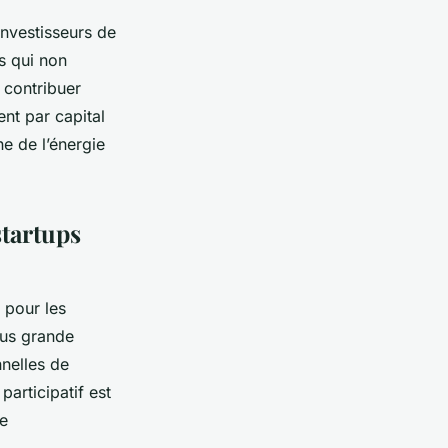
investisseurs de
es qui non
 contribuer
nt par capital
e de l’énergie
startups
 pour les
lus grande
nnelles de
articipatif est
de