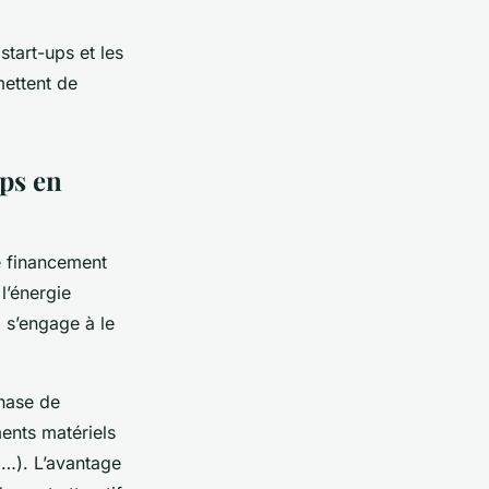
start-ups et les
ettent de
ups en
e financement
l’énergie
ui s’engage à le
phase de
ents matériels
l…). L’avantage