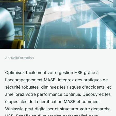
Accueil
›
Formation
FORMATION
Accompagnement mase :
Optimisez facilement votre gestion HSE grâce à
l'accompagnement MASE. Intégrez des pratiques de
optimisez votre gestion hse
sécurité robustes, diminuez les risques d'accidents, et
facilement
améliorez votre performance continue. Découvrez les
étapes clés de la certification MASE et comment
Sofia
•
26 juin 2024
•
3 min de lecture
Winlassie peut digitaliser et structurer votre démarche