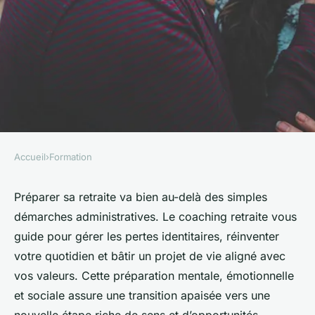
Accueil
›
Formation
FORMATION
Coaching retraite : préparez-
Préparer sa retraite va bien au-delà des simples
démarches administratives. Le coaching retraite vous
vous sereinement à ce
guide pour gérer les pertes identitaires, réinventer
nouveau chapitre
votre quotidien et bâtir un projet de vie aligné avec
vos valeurs. Cette préparation mentale, émotionnelle
Sofia
•
6 septembre 2025
•
5 min de lecture
et sociale assure une transition apaisée vers une