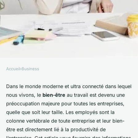
Accueil
›
Business
BUSINESS
Comment établir un
Dans le monde moderne et ultra connecté dans lequel
nous vivons, le
bien-être
au travail est devenu une
programme de bien-être au
préoccupation majeure pour toutes les entreprises,
travail qui favorise la
quelle que soit leur taille. Les employés sont la
productivité ?
colonne vertébrale de toute entreprise et leur bien-
être est directement lié à la productivité de
Sofia
•
27 février 2024
•
5 min de lecture