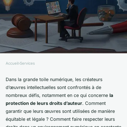
Accueil
›
Services
SERVICES
Quelle solution pour une
Dans la grande toile numérique, les créateurs
d’œuvres intellectuelles sont confrontés à de
gestion efficace des droits
nombreux défis, notamment en ce qui concerne
la
d'auteur dans les industries
protection de leurs droits d’auteur
. Comment
créatives ?
garantir que leurs œuvres sont utilisées de manière
équitable et légale ? Comment faire respecter leurs
Sofia
•
10 mars 2024
•
6 min de lecture