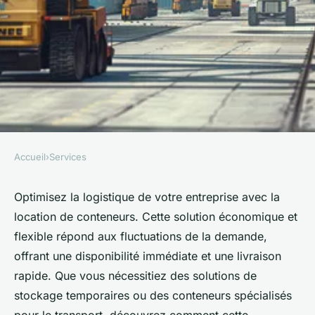
Accueil
›
Services
SERVICES
Location de conteneurs :
Optimisez la logistique de votre entreprise avec la
location de conteneurs. Cette solution économique et
optimisez votre logistique
flexible répond aux fluctuations de la demande,
d'entreprise
offrant une disponibilité immédiate et une livraison
rapide. Que vous nécessitiez des solutions de
Sofia
•
30 juin 2024
•
3 min de lecture
stockage temporaires ou des conteneurs spécialisés